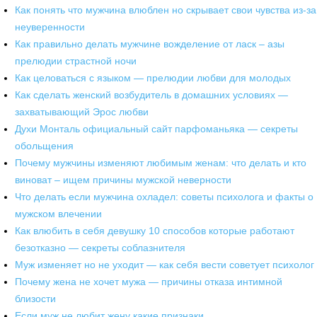
Как понять что мужчина влюблен но скрывает свои чувства из-за
неуверенности
Как правильно делать мужчине вожделение от ласк – азы
прелюдии страстной ночи
Как целоваться с языком — прелюдии любви для молодых
Как сделать женский возбудитель в домашних условиях —
захватывающий Эрос любви
Духи Монталь официальный сайт парфоманьяка — секреты
обольщения
Почему мужчины изменяют любимым женам: что делать и кто
виноват – ищем причины мужской неверности
Что делать если мужчина охладел: советы психолога и факты о
мужском влечении
Как влюбить в себя девушку 10 способов которые работают
безотказно — секреты соблазнителя
Муж изменяет но не уходит — как себя вести советует психолог
Почему жена не хочет мужа — причины отказа интимной
близости
Если муж не любит жену какие признаки