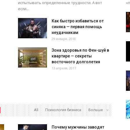
испытывать определенные трудности. А вот
«п
если...
Как быстро избавиться от
синяка — первая помощь
неудачникам
29 января, 2018
Зона здоровья по Фен-шуй в
квартире — секреты
восточного долголетия
13 апреля, 2017
All
Психология бизнеса
Больше
Почему мужчины заводят