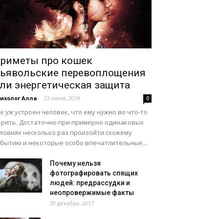
риметы про кошек
ьявольские перевоплощения
ли энергетическая защита
ихолог Алла
-
23 июля, 2019
0
к уж устроен человек, что ему нужно во что-то
ерить. Достаточно при примерно одинаковых
словиях несколько раз произойти схожему
обытию и некоторые особо впечатлительные...
Почему нельзя
фотографировать спящих
людей: предрассудки и
неопровержимые факты
29 декабря, 2017