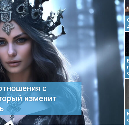
отношения с
торый изменит
ь