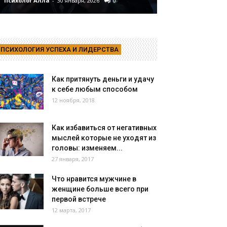
Психолог Алла
-
30 января, 2026
0
Психолог Алла
-
3
ПСИХОЛОГИЯ УСПЕХА И ЛИДЕРСТВА
Как притянуть деньги и удачу
к себе любым способом
12 ноября, 2018
Как избавиться от негативных
мыслей которые не уходят из
головы: изменяем...
27 января, 2017
Что нравится мужчине в
женщине больше всего при
первой встрече
12 марта, 2017