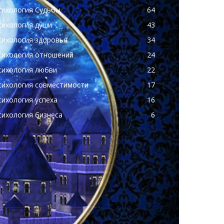
сихология Судьбы
64
сихология души
43
сихология здоровья
34
сихология отношений
24
сихология любви
22
сихология совместимости
17
сихология успеха
16
сихология бизнеса
6