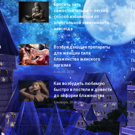
Бросить пить
П
самостоятельно — легкий
П
способ избавиться от
алкогольной зависимости
П
навсегда
П
19 апреля, 2017
П
й
Возбуждающие препараты
П
для женщин сила
блаженства женского
П
оргазма
П
4 июля, 2018
Как возбудить любимую
быстро в постели и довести
до эйфории блаженства
6 января, 2018