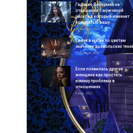
Гадание Ленорман на
отношения с мужчиной
расклад который изменит
полностью вашу...
30 января, 2026
Свечи в магии по цветам
значение дьявольских тене
31 января, 2022
Если появилась другая
женщина как простить
измену проблема в
отношениях
4 мая, 2021