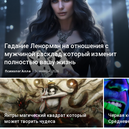
Гадание Ленорман на отношения с
мужчиной расклад который изменит
полностью вашу жизнь
Психолог Алла
-
30 января, 2026
Янтры магический квадрат который
Черная 
может творить чудеса
Среднев