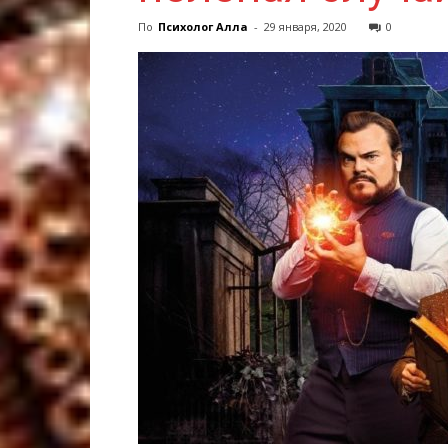
По
Психолог Алла
-
29 января, 2020
0