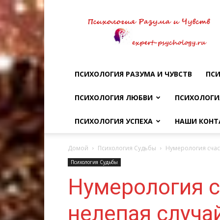
Психология
разума
и
чувств
ПСИХОЛОГИЯ РАЗУМА И ЧУВСТВ
ПСИ
ПСИХОЛОГИЯ ЛЮБВИ
ПСИХОЛОГИ
ПСИХОЛОГИЯ УСПЕХА
НАШИ КОНТ
Домой
Психология Судьбы
Нумерология счас
Психология Судьбы
Нумерология с
нелепая случа