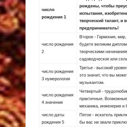
рождены, чтобы преус
число
испытания, изобретени
рождения 1
творческий талант, и
предприниматель!
Второе - Гармония, мир
число рождения
будете великим диплом
2
творческими начинаниям
садоводческое или сель
Третье - высокий урове
число рождения
это значит, что вы мож
3 нумерология
музыкантом.
Четвертый - трудолюби
число рождения
практичные. Возможные
4 значение
механика, инженерия и 
число даты
Пятое - искатель прикл
рождения 5
бы вас ни звали приклю