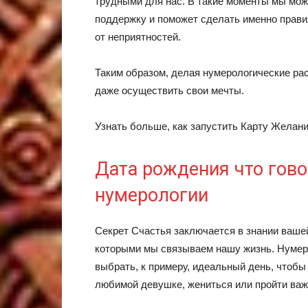
трудными для нас. В такие моменты мы мож
поддержку и поможет сделать именно прави
от неприятностей.
Таким образом, делая нумерологические рас
даже осуществить свои мечты.
Узнать больше, как запустить Карту Желан
Дата рождения что гово
нумерологии
Секрет Счастья заключается в знании вашей
которыми мы связываем нашу жизнь. Нумеро
выбрать, к примеру, идеальный день, чтобы
любимой девушке, жениться или пройти важ