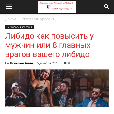
Домой
Психология здоровья
Психология здоровья
Либидо как повысить у
мужчин или 8 главных
врагов вашего либидо
По
Психолог Алла
-
5 декабря, 2020
0