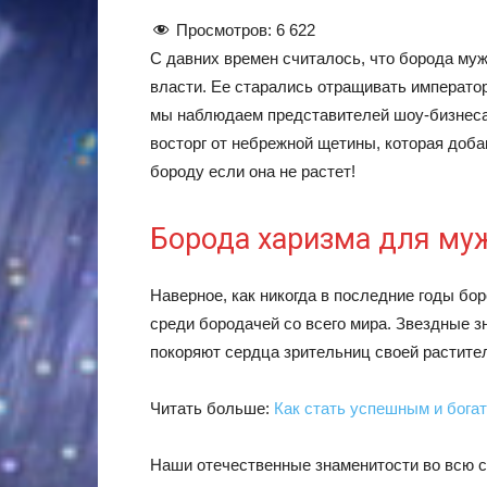
Просмотров:
6 622
С давних времен считалось, что борода му
власти. Ее старались отращивать император
мы наблюдаем представителей шоу-бизнеса
восторг от небрежной щетины, которая доба
бороду если она не растет!
Борода харизма для м
Наверное, как никогда в последние годы бо
среди бородачей со всего мира. Звездные 
покоряют сердца зрительниц своей растител
Читать больше:
Как стать успешным и богат
Наши отечественные знаменитости во всю ст