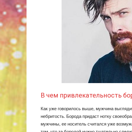
В чем привлекательность б
Как уже говорилось выше, мужчина выгляди
небритость. Борода придаст нотку своеобра
мужчины, ее носитель считался уже возмуж
том, что за бородой нужно тщательно следи