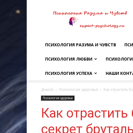
Психология
разума
и
чувств
ПСИХОЛОГИЯ РАЗУМА И ЧУВСТВ
ПСИ
ПСИХОЛОГИЯ ЛЮБВИ
ПСИХОЛОГИ
ПСИХОЛОГИЯ УСПЕХА
НАШИ КОНТ
Домой
Психология здоровья
Как отрастить б
Психология здоровья
Как отрастить 
секрет брутал