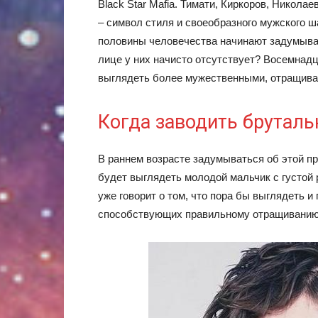
Black Star Mafia. Тимати, Киркоров, Николае
– символ стиля и своеобразного мужского 
половины человечества начинают задумываю
лице у них начисто отсутствует? Восемнадц
выглядеть более мужественными, отращивая 
Когда заводить брутал
В раннем возрасте задумываться об этой п
будет выглядеть молодой мальчик с густой 
уже говорит о том, что пора бы выглядеть и 
способствующих правильному отращиванию