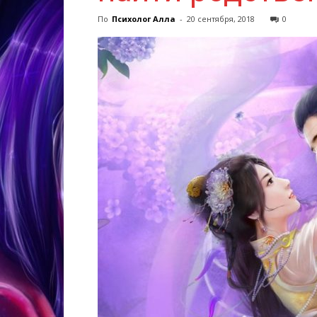
По
Психолог Алла
-
20 сентября, 2018
0