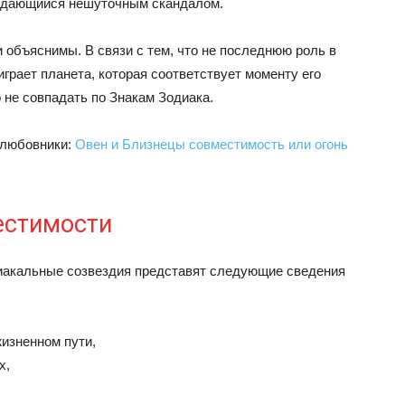
ождающийся нешуточным скандалом.
 объяснимы. В связи с тем, что не последнюю роль в
грает планета, которая соответствует моменту его
 не совпадать по Знакам Зодиака.
 любовники:
Овен и Близнецы совместимость или огонь
естимости
диакальные созвездия представят следующие сведения
жизненном пути,
х,