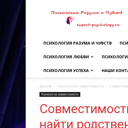
Психология
разума
и
чувств
ПСИХОЛОГИЯ РАЗУМА И ЧУВСТВ
ПСИ
ПСИХОЛОГИЯ ЛЮБВИ
ПСИХОЛОГИ
ПСИХОЛОГИЯ УСПЕХА
НАШИ КОНТ
Домой
Психология совместимости
Совместим
Психология совместимости
Совместимость
найти родстве