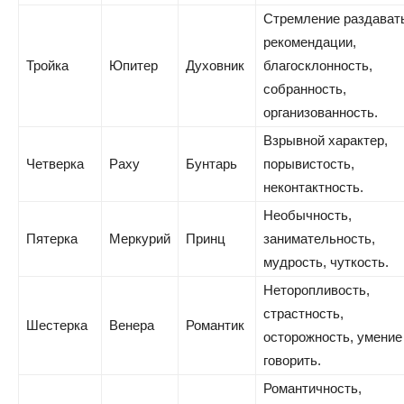
Стремление раздават
рекомендации,
Тройка
Юпитер
Духовник
благосклонность,
собранность,
организованность.
Взрывной характер,
Четверка
Раху
Бунтарь
порывистость,
неконтактность.
Необычность,
Пятерка
Меркурий
Принц
занимательность,
мудрость, чуткость.
Неторопливость,
страстность,
Шестерка
Венера
Романтик
осторожность, умение
говорить.
Романтичность,