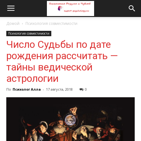
Домой
Психология совместимости
Психология совместимости
Число Судьбы по дате
рождения рассчитать —
тайны ведической
астрологии
По
Психолог Алла
-
17 августа, 2018
0