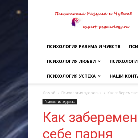
Психология
разума
и
чувств
ПСИХОЛОГИЯ РАЗУМА И ЧУВСТВ
ПСИ
ПСИХОЛОГИЯ ЛЮБВИ
ПСИХОЛОГИ
ПСИХОЛОГИЯ УСПЕХА
НАШИ КОНТ
Домой
Психология здоровья
Как забеременет
Психология здоровья
Как заберемен
себе парня