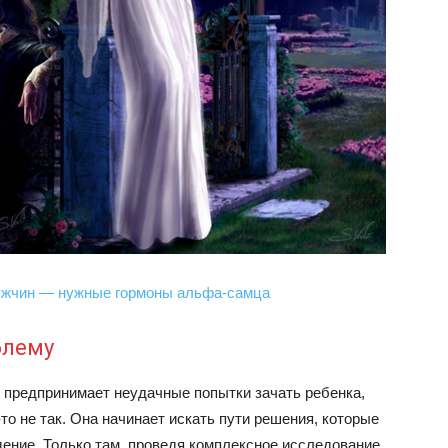
мужчин — нужные гормоны альфа-самца
блему
т предпринимает неудачные попытки зачать ребенка,
-то не так. Она начинает искать пути решения, которые
ение. Только там, проведя комплексное исследование,