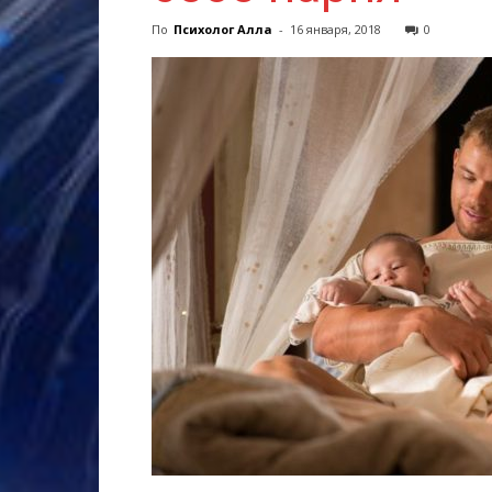
По
Психолог Алла
-
16 января, 2018
0