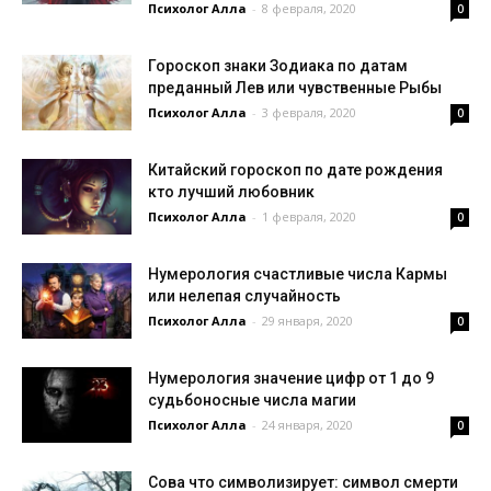
Психолог Алла
-
8 февраля, 2020
0
Гороскоп знаки Зодиака по датам
преданный Лев или чувственные Рыбы
Психолог Алла
-
3 февраля, 2020
0
Китайский гороскоп по дате рождения
кто лучший любовник
Психолог Алла
-
1 февраля, 2020
0
Нумерология счастливые числа Кармы
или нелепая случайность
Психолог Алла
-
29 января, 2020
0
Нумерология значение цифр от 1 до 9
судьбоносные числа магии
Психолог Алла
-
24 января, 2020
0
Сова что символизирует: символ смерти