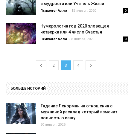
и мудрости или Учитель Жизни
Психолог Алла
-
15 января, 2020
0
Нумерология год 2020 зловещая
четверка или 4 число Счастья
Психолог Алла
-
8 января, 2020
0
2
3
4
БОЛЬШЕ ИСТОРИЙ
Гадание Ленорман на отношения с
мужчиной расклад который изменит
полностью вашу...
30 января, 2026