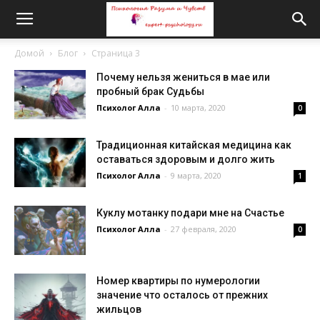
Домой
Блог
Страница 3
Почему нельзя жениться в мае или
пробный брак Судьбы
Психолог Алла
-
10 марта, 2020
0
Традиционная китайская медицина как
оставаться здоровым и долго жить
Психолог Алла
-
9 марта, 2020
1
Куклу мотанку подари мне на Счастье
Психолог Алла
-
27 февраля, 2020
0
Номер квартиры по нумерологии
значение что осталось от прежних
жильцов