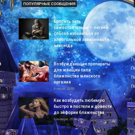
ПОПУЛЯРНЫЕ СООБЩЕНИЯ
Бросить пить
П
самостоятельно — легкий
П
способ избавиться от
алкогольной зависимости
П
навсегда
П
19 апреля, 2017
П
й
Возбуждающие препараты
П
для женщин сила
блаженства женского
П
оргазма
П
4 июля, 2018
Как возбудить любимую
быстро в постели и довести
до эйфории блаженства
6 января, 2018