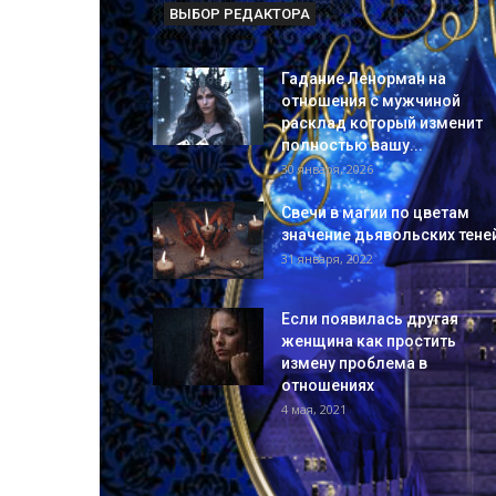
ВЫБОР РЕДАКТОРА
Гадание Ленорман на
отношения с мужчиной
расклад который изменит
полностью вашу...
30 января, 2026
Свечи в магии по цветам
значение дьявольских тене
31 января, 2022
Если появилась другая
женщина как простить
измену проблема в
отношениях
4 мая, 2021