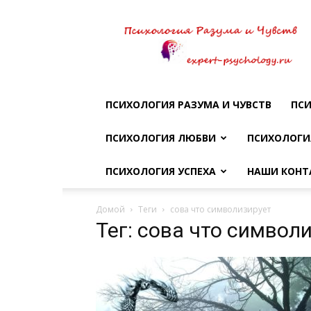
Психология
разума
и
чувств
ПСИХОЛОГИЯ РАЗУМА И ЧУВСТВ
ПСИ
ПСИХОЛОГИЯ ЛЮБВИ
ПСИХОЛОГИ
ПСИХОЛОГИЯ УСПЕХА
НАШИ КОНТ
Домой
Теги
сова что символизирует
Тег: сова что символ