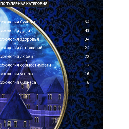
ПОПУЛЯРНАЯ КАТЕГОРИЯ
сихология Судьбы
64
сихология души
43
сихология здоровья
34
сихология отношений
24
сихология любви
22
сихология совместимости
17
сихология успеха
16
сихология бизнеса
6